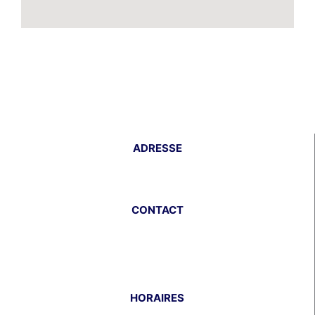
ADRESSE
29 quai de L’Ourcq
93500 PANTIN
CONTACT
Entreprises : 01 86 26 99 66
Particuliers : 01 86 65 09 63
contact@miotto-sas.fr
HORAIRES